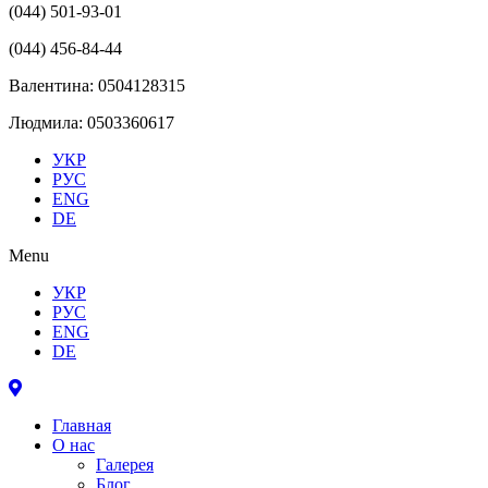
(044) 501-93-01
(044) 456-84-44
Валентина: 0504128315
Людмила: 0503360617
УКР
РУС
ENG
DE
Menu
УКР
РУС
ENG
DE
Главная
О нас
Галерея
Блог