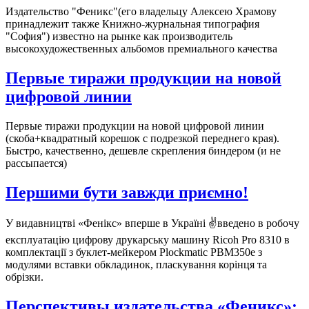
Издательство "Феникс"(его владельцу Алексею Храмову
принадлежит также Книжно-журнальная типография
"София") известно на рынке как производитель
высокохудожественных альбомов премиального качества
Первые тиражи продукции на новой
цифровой линии
Первые тиражи продукции на новой цифровой линии
(скоба+квадратный корешок с подрезкой переднего края).
Быстро, качественно, дешевле скрепления биндером (и не
рассыпается)
Першими бути завжди приємно!
У видавництві «Фенікс» вперше в Україні ✌️введено в робочу
експлуатацію цифрову друкарську машину Ricoh Pro 8310 в
комплектації з буклет-мейкером Plockmatic PBM350e з
модулями вставки обкладинок, пласкування корінця та
обрізки.
Перспективы издательства «Феникс»: