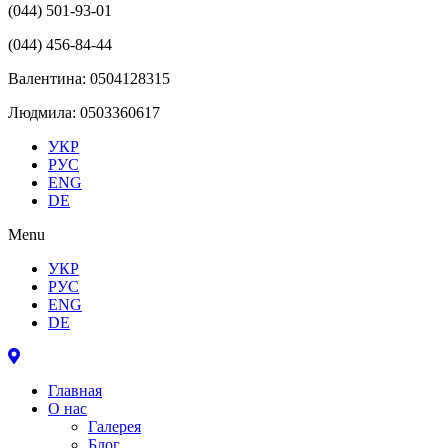
(044) 501-93-01
(044) 456-84-44
Валентина: 0504128315
Людмила: 0503360617
УКР
РУС
ENG
DE
Menu
УКР
РУС
ENG
DE
Главная
О нас
Галерея
Блог